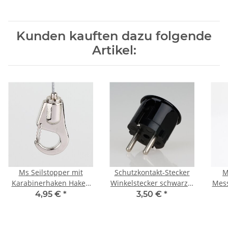
Kunden kauften dazu folgende
Artikel:
Ms Seilstopper mit
Schutzkontakt-Stecker
M
Karabinerhaken Haken
Winkelstecker schwarz –
Mess
21,0 mm vernickelt 10,5
250V/16A – mit
se
4,95 €
*
3,50 €
*
x 36 mm
Schraubkontakten und
ve
Zugentlastung, Kaiser