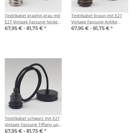
Textilkabel graphit-grau mit
Textilkabel braun mit E27
E27 Vintage Fassung Nickel
Vintage Fassung Antike
matt und Baldachin
Fume und Baldachin
67,95 € -
81,75 €
*
67,95 € -
81,75 €
*
80x25mm
80x25mm
Textilkabel schwarz mit E27
Vintage Fassung Tiffany und
Baldachin 80x25mm
67,95 € -
81,75 €
*