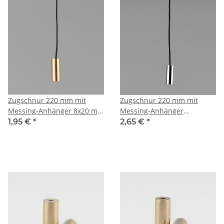
Zugschnur 220 mm mit
Zugschnur 220 mm mit
Messing-Anhänger 8x20 mm
Messing-Anhänger
– roh – für Lampen mit
verchromt 8x20 mm – für
1,95 €
*
2,65 €
*
Zugschalter
Lampen mit Zugschalter