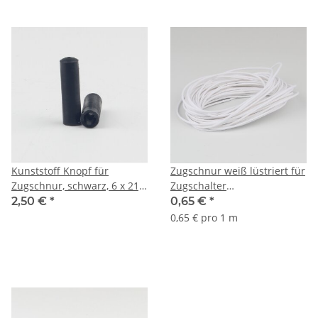
Kunststoff Knopf für
Zugschnur weiß lüstriert für
Zugschnur, schwarz, 6 x 21,5
Zugschalter
mm
Lampenfassungen – Ø 1
2,50 €
*
0,65 €
*
mm, Meterware
0,65 € pro 1 m