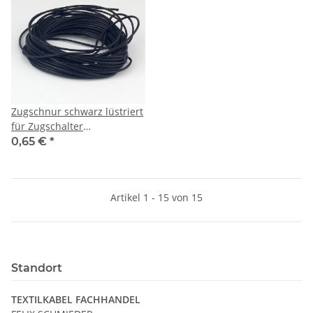
Zugschnur schwarz lüstriert
für Zugschalter
Lampenfassungen – Ø 1
0,65 €
*
mm, Meterware
Artikel 1 - 15 von 15
Standort
TEXTILKABEL FACHHANDEL