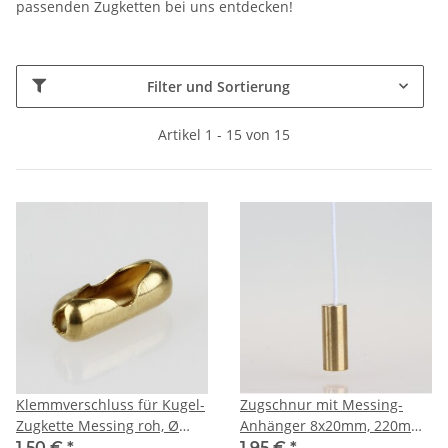
passenden Zugketten bei uns entdecken!
Filter und Sortierung
Artikel 1 - 15 von 15
Klemmverschluss für Kugel-
Zugschnur mit Messing-
Zugkette Messing roh, Ø
Anhänger 8x20mm, 220mm
2,5–3,0mm
lang, weiß – passend für E27
1,50 €
*
1,95 €
*