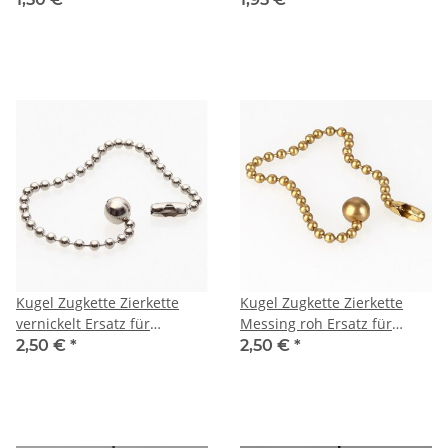
Lampenfassungen mit
Zugschalter
Kugel Zugkette Zierkette
Kugel Zugkette Zierkette
vernickelt Ersatz für
Messing roh Ersatz für
Zugband von
Zugband von
2,50 €
*
2,50 €
*
Lampenfassung mit
Lampenfassung mit
Zugschalter
Zugschalter