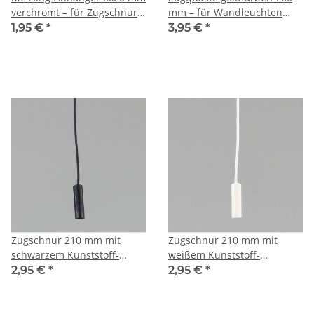
verchromt – für Zugschnur
mm – für Wandleuchten
von Lampen mit Zugschalter
und Stehleuchten
1,95 €
*
3,95 €
*
Zugschnur 210 mm mit
Zugschnur 210 mm mit
schwarzem Kunststoff-
weißem Kunststoff-
Anhänger für Lampen-
Anhänger für Lampen-
2,95 €
*
2,95 €
*
Zugschalter
Zugschalter