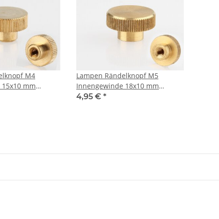
lknopf M4
Lampen Rändelknopf M5
e 15x10 mm
Innengewinde 18x10 mm
Messing roh
4,95 €
*