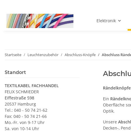
Elektronik
Startseite
Leuchtenzubehör
Abschluss-Knöpfe
Abschluss Ränd
Abschlu
Standort
TEXTILKABEL FACHHANDEL
Rändelknöpfe 
FELIX SCHMIEDER
Eiffestraße 598
Ein
Rändelkn
20537 Hamburg
Oberfläche so
Tel.: 040 - 50 74 21-62
Optik.
Fax: 040 - 50 74 21-66
Unsere
Absch
Mo.-Fr. von 9-17 Uhr
Decken-, Pend
Sa. von 10-14 Uhr