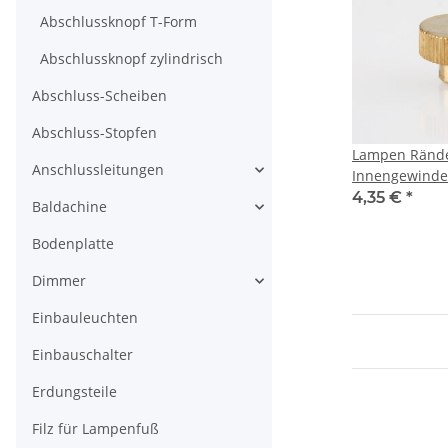
Abschlussknopf T-Form
Abschlussknopf zylindrisch
Abschluss-Scheiben
Abschluss-Stopfen
Lampen Rände
Anschlussleitungen
Innengewind
Messing roh
4,35 €
*
Baldachine
Bodenplatte
Dimmer
Einbauleuchten
Einbauschalter
Erdungsteile
Filz für Lampenfuß