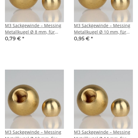
M3 Sackgewinde – Messing
M3 Sackgewinde – Messing
Metallkugel Ø 8 mm, für
Metallkugel Ø 10 mm, für
Lampenbau,
Lampenbau,
0,79 €
*
0,95 €
*
Leuchtenindustrie und
Leuchtenindustrie und
dekorative Anwendungen
dekorative Anwendungen
M3 Sackgewinde – Messing
M3 Sackgewinde – Messing