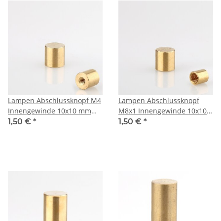
Lampen Abschlussknopf M4
Lampen Abschlussknopf
Innengewinde 10x10 mm
M8x1 Innengewinde 10x10
Messing roh
mm Messing roh
1,50 €
*
1,50 €
*