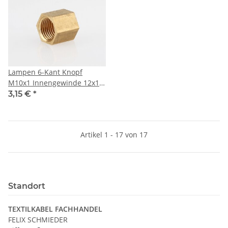
Lampen 6-Kant Knopf
M10x1 Innengewinde 12x12
mm Messing roh
3,15 €
*
Artikel 1 - 17 von 17
Standort
TEXTILKABEL FACHHANDEL
FELIX SCHMIEDER