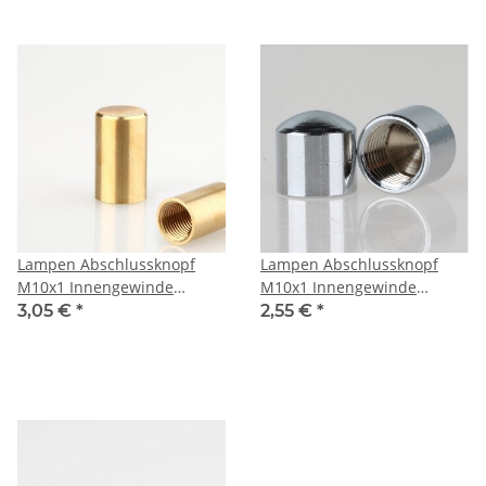
Lampen Abschlussknopf
Lampen Abschlussknopf
M10x1 Innengewinde
M10x1 Innengewinde
12x20mm Messing roh
12x12mm verchromt
3,05 €
*
2,55 €
*