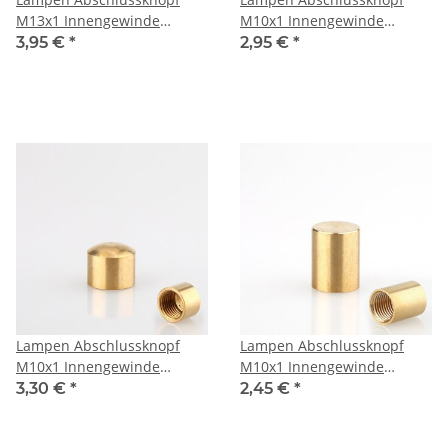
M13x1 Innengewinde
M10x1 Innengewinde
17x18mm Messing roh
12x6mm Messing roh
3,95 €
*
2,95 €
*
Lampen Abschlussknopf
Lampen Abschlussknopf
M10x1 Innengewinde
M10x1 Innengewinde
12x10mm Messing roh
12x15mm Messing roh
3,30 €
*
2,45 €
*