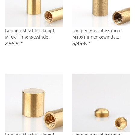
Lampen Abschlussknopf
Lampen Abschlussknopf
M10x1 Innengewinde
M10x1 Innengewinde
12x25mm Messing roh
12x30mm Messing roh
2,95 €
*
3,95 €
*
Lampen Abschlussknopf
Lampen Abschlussknopf