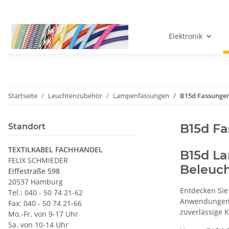
Elektronik
Startseite
Leuchtenzubehör
Lampenfassungen
B15d Fassunge
B15d F
Standort
TEXTILKABEL FACHHANDEL
B15d La
FELIX SCHMIEDER
Beleuc
Eiffestraße 598
20537 Hamburg
Entdecken Si
Tel.: 040 - 50 74 21-62
Anwendungen
Fax: 040 - 50 74 21-66
zuverlässige K
Mo.-Fr. von 9-17 Uhr
Sa. von 10-14 Uhr