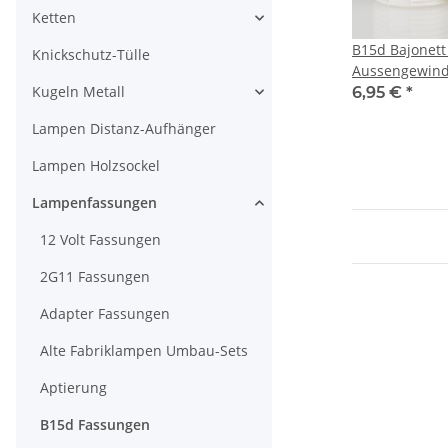
Ketten
B15d Bajonett
Knickschutz-Tülle
Aussengewin
Kugeln Metall
Innengewinde
6,95 €
*
Lampen Distanz-Aufhänger
Lampen Holzsockel
Lampenfassungen
12 Volt Fassungen
2G11 Fassungen
Adapter Fassungen
Alte Fabriklampen Umbau-Sets
Aptierung
B15d Fassungen