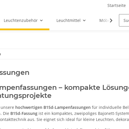
Startseite
Leuchtenzubehör
Leuchtmittel
Möbel-Ersatztei
n
assungen
mpenfassungen – kompakte Lösungen
htungsprojekte
e unsere
hochwertigen B15d-Lampenfassungen
für individuelle Be
. Die
B15d-Fassung
ist ein kompaktes, zweipoliges Bajonett-Syst
ontakttechnik aus. Sie eignet sich ideal für kleine Leuchten, deko