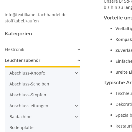
Unsere B15d-
bis hin zu
lan
info@textilkabel-fachhandel.de
Vorteile u
stoffkabel.kaufen
Vielfält
Kategorien
Kompak
Elektronik
Zuverlä
Leuchtenzubehör
Einfache
Breite E
Abschluss-Knöpfe
Typische 
Abschluss-Scheiben
Tischle
Abschluss-Stopfen
Dekorat
Anschlussleitungen
Spezialb
Baldachine
Restaur
Bodenplatte