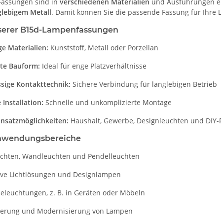
Fassungen sind in
verschiedenen Materialien
und Ausführungen er
glebigem Metall
. Damit können Sie die passende Fassung für Ihre L
nserer B15d-Lampenfassungen
ige Materialien:
Kunststoff, Metall oder Porzellan
te Bauform:
Ideal für enge Platzverhältnisse
ssige Kontakttechnik:
Sichere Verbindung für langlebigen Betrieb
 Installation:
Schnelle und unkomplizierte Montage
insatzmöglichkeiten:
Haushalt, Gewerbe, Designleuchten und DIY-P
Anwendungsbereiche
uchten, Wandleuchten und Pendelleuchten
ive Lichtlösungen und Designlampen
eleuchtungen, z. B. in Geräten oder Möbeln
ierung und Modernisierung von Lampen