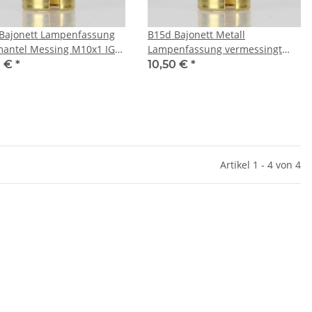
Bajonett Lampenfassung
B15d Bajonett Metall
mantel Messing M10x1 IG
Lampenfassung vermessingt
rdungspol
M10x1 Innengewinde
0 €
*
10,50 €
*
Artikel 1 - 4 von 4