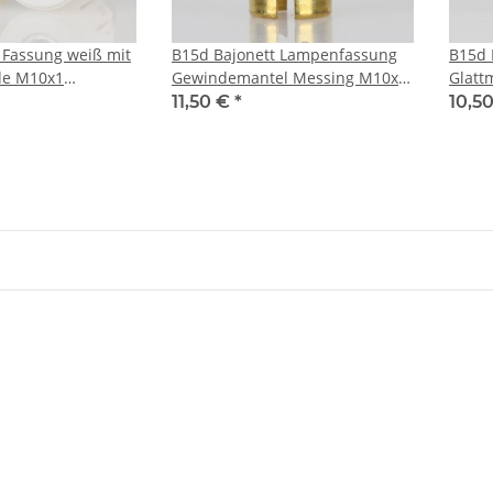
 Fassung weiß mit
B15d Bajonett Lampenfassung
B15d 
de M10x1
Gewindemantel Messing M10x1
Glatt
IG 1 Schraubring und
mit E
11,50 €
*
10,5
Erdungspol