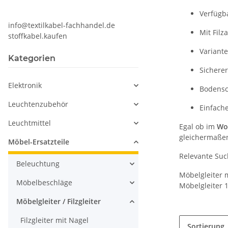
Verfügb
info@textilkabel-fachhandel.de
Mit Filz
stoffkabel.kaufen
Variante
Kategorien
Sichere
Elektronik
Bodensc
Leuchtenzubehör
Einfach
Leuchtmittel
Egal ob im
Wo
gleichermaße
Möbel-Ersatzteile
Relevante Suc
Beleuchtung
Möbelgleiter m
Möbelbeschläge
Möbelgleiter
Möbelgleiter / Filzgleiter
Filzgleiter mit Nagel
Sortierung