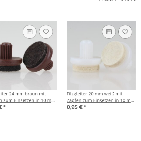
leiter 24 mm braun mit
Filzgleiter 20 mm weiß mit
n zum Einsetzen in 10 mm
Zapfen zum Einsetzen in 10 mm
ungen
Bohrungen
 €
*
0,95 €
*