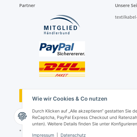
Partner
Unsere Se
textilkabe
Vertrag widerrufen
Wie wir Cookies & Co nutzen
Durch Klicken auf „Alle akzeptieren“ gestatten Sie 
ReCaptcha, PayPal Express Checkout und Ratenzahlun
unten). Weitere Details finden Sie unter
Konfiguriere
* Alle Preise inkl. gesetzlicher USt., ** siehe Lieferbedingungen, zzgl
Impressum
|
Datenschutz