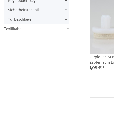
Regalbodenträger
Sicherheitstechnik
Türbeschläge
Textilkabel
Filzgleiter 24
Zapfen zum E
Bohrungen
1,05 €
*