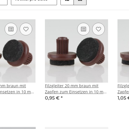
7 mm braun mit
Filzgleiter 20 mm braun mit
Filzg
insetzen in 10 mm
Zapfen zum Einsetzen in 10 mm
Zapfe
Bohrungen
Bohr
0,95 €
*
1,05