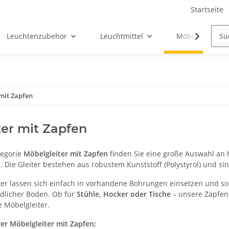
Startseite
Leuchtenzubehör
Leuchtmittel
Möbel-Ersatztei
 mit Zapfen
iter mit Zapfen
tegorie
Möbelgleiter mit Zapfen
finden Sie eine große Auswahl an 
Die Gleiter bestehen aus robustem Kunststoff (Polystyrol) und sind
ter lassen sich einfach in vorhandene Bohrungen einsetzen und sor
dlicher Böden. Ob für
Stühle, Hocker oder Tische
– unsere Zapfeng
e Möbelgleiter.
rer Möbelgleiter mit Zapfen: