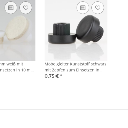
 mm weiß mit
Möbelgleiter Kunststoff schwarz
insetzen in 10 mm
mit Zapfen zum Einsetzen in
15mm Bohrungen
0,75 €
*