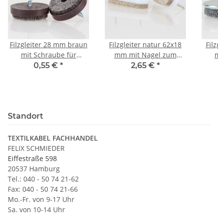
Filzgleiter 28 mm braun
Filzgleiter natur 62x18
Fil
mit Schraube für
mm mit Nagel zum
m
Holzstühle (
Einschlagen
0,55 €
*
2,65 €
*
Metallgehäuse)
Standort
TEXTILKABEL FACHHANDEL
FELIX SCHMIEDER
Eiffestraße 598
20537 Hamburg
Tel.: 040 - 50 74 21-62
Fax: 040 - 50 74 21-66
Mo.-Fr. von 9-17 Uhr
Sa. von 10-14 Uhr