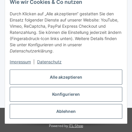
Wie wir Cookies & Co nutzen
Durch Klicken auf „Alle akzeptieren“ gestatten Sie den
Unsere Seiten
Einsatz folgender Dienste auf unserer Website: YouTube,
Vimeo, ReCaptcha, PayPal Express Checkout und
Ratenzahlung. Sie können die Einstellung jederzeit ändern
Social Media
(Fingerabdruck-Icon links unten). Weitere Details finden
Sie unter
Konfigurieren
und in unserer
Datenschutzerklärung
.
Vertrag widerrufen
Impressum
|
Datenschutz
Alle akzeptieren
* Alle Preise inkl. gesetzlicher USt., ** siehe Lieferbedingungen, zzgl.
Konfigurieren
Versand
Ablehnen
© 2026 www.stoffkabel.kaufen
Besucherzähler: 1306509
Onlineshop
für Endkunden und Wiederverkäufer
Powered by
JTL-Shop