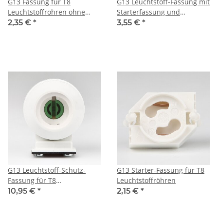
G13 Fassung für T8
G13 Leuchtstoff-Fassung mit
Leuchtstoffröhren ohne
Starterfassung und
Starterfassung
Rastfeder, durchsteckbar
2,35 €
*
3,55 €
*
durchsteckbar
G13 Leuchtstoff-Schutz-
G13 Starter-Fassung für T8
Fassung für T8
Leuchtstoffröhren
Leuchtstoffröhre IP66/67
10,95 €
*
2,15 €
*