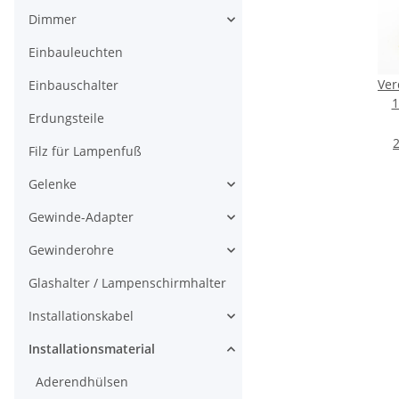
Dimmer
Einbauleuchten
Ver
Einbauschalter
1
Erdungsteile
35
2
Filz für Lampenfuß
Ad
Gelenke
Gewinde-Adapter
Gewinderohre
Glashalter / Lampenschirmhalter
Installationskabel
Installationsmaterial
Aderendhülsen