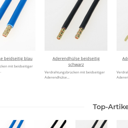
 beidseitig blau
Aderendhülse beidseitig
Ad
schwarz
ken mit beidseitiger
.
Verdrahtungsbrücken mit beidseitiger
Verdra
Aderendhülse...
Aderen
Top-Artike