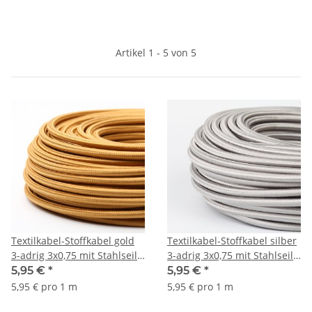
Artikel 1 - 5 von 5
Textilkabel-Stoffkabel gold
Textilkabel-Stoffkabel silber
3-adrig 3x0,75 mit Stahlseil
3-adrig 3x0,75 mit Stahlseil
zur Zugentlastung
zur Zugentlastung
5,95 €
*
5,95 €
*
5,95 € pro 1 m
5,95 € pro 1 m