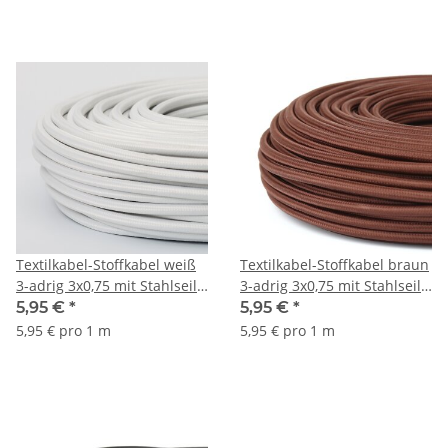
Textilkabel-Stoffkabel weiß
Textilkabel-Stoffkabel braun
3-adrig 3x0,75 mit Stahlseil
3-adrig 3x0,75 mit Stahlseil
zur Zugentlastung
zur Zugentlastung
5,95 €
*
5,95 €
*
5,95 € pro 1 m
5,95 € pro 1 m