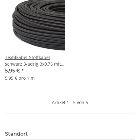
Textilkabel-Stoffkabel
schwarz 3-adrig 3x0,75 mit
Stahlseil zur Zugentlastung
5,95 €
*
5,95 € pro 1 m
Artikel 1 - 5 von 5
Standort