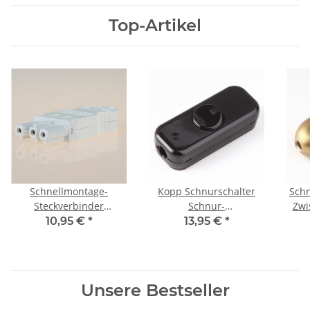
Top-Artikel
Schnellmontage-
Kopp Schnurschalter
Schn
Steckverbinder
Schnur-
Zwi
Buchsenteil – 230V/16A –
Zwischenschalter
81x
10,95 €
*
13,95 €
*
weiß, Thermoplast, für
schwarz 80x33mm
individuelle
250V/10A
Verbindungsleitungen
Unsere Bestseller