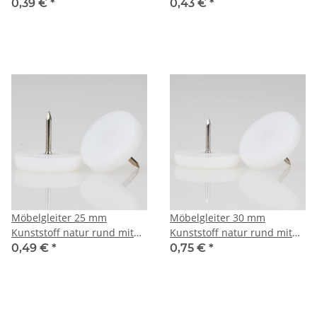
Nagel – Bodenschoner
Nagel – Bodenschoner
0,39 €
*
0,43 €
*
Möbelgleiter 25 mm
Möbelgleiter 30 mm
Kunststoff natur rund mit
Kunststoff natur rund mit
Nagel – Bodenschoner
Nagel – Bodenschoner
0,49 €
*
0,75 €
*