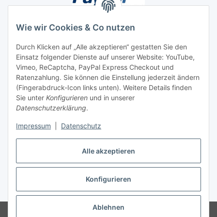
Wie wir Cookies & Co nutzen
Durch Klicken auf „Alle akzeptieren“ gestatten Sie den
Unsere Seiten
Einsatz folgender Dienste auf unserer Website: YouTube,
Vimeo, ReCaptcha, PayPal Express Checkout und
Ratenzahlung. Sie können die Einstellung jederzeit ändern
Social Media
(Fingerabdruck-Icon links unten). Weitere Details finden
Sie unter
Konfigurieren
und in unserer
Datenschutzerklärung
.
Vertrag widerrufen
Impressum
|
Datenschutz
Alle akzeptieren
* Alle Preise inkl. gesetzlicher USt., ** siehe Lieferbedingungen, zzgl.
Konfigurieren
Versand
Ablehnen
© 2026 www.stoffkabel.kaufen
Besucherzähler: 1314420
Onlineshop