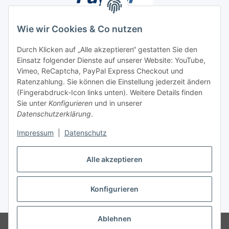
Wie wir Cookies & Co nutzen
Durch Klicken auf „Alle akzeptieren“ gestatten Sie den
Unsere Seiten
Einsatz folgender Dienste auf unserer Website: YouTube,
Vimeo, ReCaptcha, PayPal Express Checkout und
Ratenzahlung. Sie können die Einstellung jederzeit ändern
Social Media
(Fingerabdruck-Icon links unten). Weitere Details finden
Sie unter
Konfigurieren
und in unserer
Datenschutzerklärung
.
Vertrag widerrufen
Impressum
|
Datenschutz
Alle akzeptieren
* Alle Preise inkl. gesetzlicher USt., ** siehe Lieferbedingungen, zzgl.
Konfigurieren
Versand
Ablehnen
© 2026 www.stoffkabel.kaufen
Besucherzähler: 1310419
Onlineshop