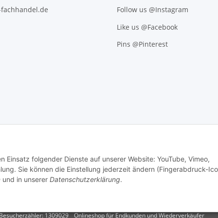
l-fachhandel.de
Follow us @Instagram
Like us @Facebook
Pins @Pinterest
den Einsatz folgender Dienste auf unserer Website: YouTube, Vimeo,
g. Sie können die Einstellung jederzeit ändern (Fingerabdruck-Ico
n
und in unserer
Datenschutzerklärung
.
.
Versand
Besucherzähler: 1309029
Onlineshop für Endkunden und Wiederverkäufer