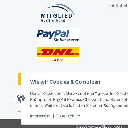
textilkabe
Vertrag widerrufen
Wie wir Cookies & Co nutzen
Durch Klicken auf „Alle akzeptieren“ gestatten Sie 
ReCaptcha, PayPal Express Checkout und Ratenzahlun
unten). Weitere Details finden Sie unter
Konfiguriere
* Alle Preise inkl. gesetzlicher USt., ** siehe Lieferbedingungen, zzgl
Impressum
|
Datenschutz
© 2026 www.stoffkabel.kaufen