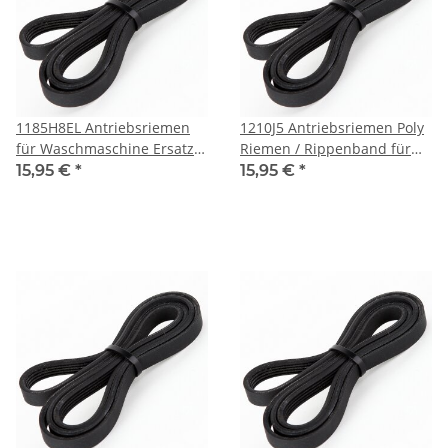
1185H8EL Antriebsriemen
1210J5 Antriebsriemen Poly
für Waschmaschine Ersatz
Riemen / Rippenband für
für 52X1913 Fagor/Brandt
Waschmaschine
15,95 €
*
15,95 €
*