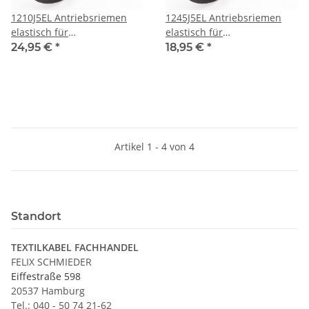
1210J5EL Antriebsriemen
1245J5EL Antriebsriemen
elastisch für
elastisch für
Waschmaschine 80001704
Waschmaschine 416003200
24,95 €
*
18,95 €
*
Candy/Hoover
Merloni
Artikel 1 - 4 von 4
Standort
TEXTILKABEL FACHHANDEL
FELIX SCHMIEDER
Eiffestraße 598
20537 Hamburg
Tel.: 040 - 50 74 21-62