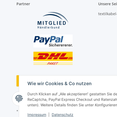
Partner
Unsere Se
textilkabe
Vertrag widerrufen
Wie wir Cookies & Co nutzen
Durch Klicken auf „Alle akzeptieren“ gestatten Sie 
ReCaptcha, PayPal Express Checkout und Ratenzahlun
unten). Weitere Details finden Sie unter
Konfiguriere
* Alle Preise inkl. gesetzlicher USt., ** siehe Lieferbedingungen, zzgl
Impressum
|
Datenschutz