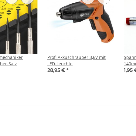
nmechaniker
Profi Akkuschrauber 3,6V mit
Spann
her-Satz
LED-Leuchte
140mm
28,95 €
*
1,95