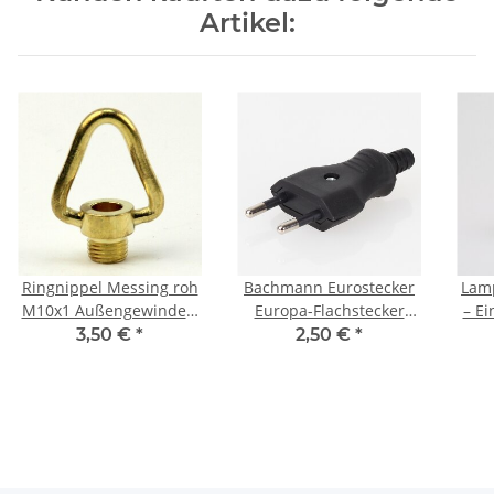
Artikel:
Ringnippel Messing roh
Bachmann Eurostecker
Lam
M10x1 Außengewinde –
Europa-Flachstecker
– Ei
beweglicher Bügel
schwarz 250V/2A mit
sch
3,50 €
*
2,50 €
*
dreieckig, Ø 29 mm
Schraubkontakte
m