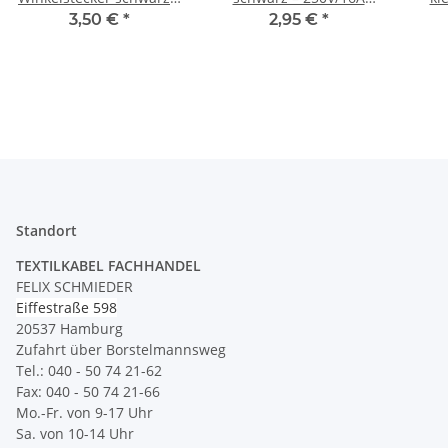
250V/16A – mit
Bakelit-Optik – mit
Gum
3,50 €
*
2,95 €
*
Schraubkontakten und
Schraubkontakten und
Zugentlastung, Kaiser
Zugentlastung, Kaiser
Standort
TEXTILKABEL FACHHANDEL
FELIX SCHMIEDER
Eiffestraße 598
20537 Hamburg
Zufahrt über Borstelmannsweg
Tel.: 040 - 50 74 21-62
Fax: 040 - 50 74 21-66
Mo.-Fr. von 9-17 Uhr
Sa. von 10-14 Uhr