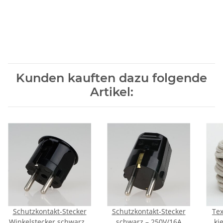
Kunden kauften dazu folgende
Artikel:
Schutzkontakt-Stecker
Schutzkontakt-Stecker
Tex
Winkelstecker schwarz –
schwarz – 250V/16A
ki