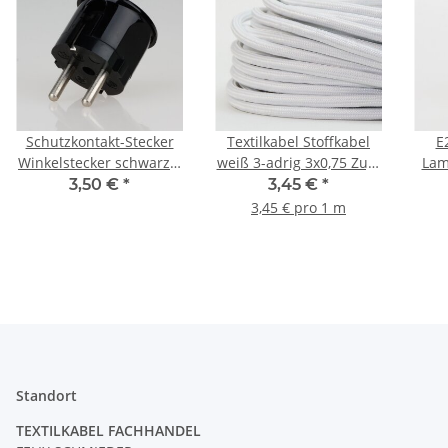
Schutzkontakt-Stecker
Textilkabel Stoffkabel
E
Winkelstecker schwarz –
weiß 3-adrig 3x0,75 Zug-
Lam
250V/16A – mit
Pendelleitung S03RT-F
mat
3,50 €
*
3,45 €
*
Schraubkontakten und
3G0,75
Zu
3,45 € pro 1 m
Zugentlastung, Kaiser
Standort
TEXTILKABEL FACHHANDEL