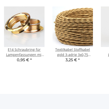
E14 Schraubring für
Textilkabel Stoffkabel
Lampenfassungen mit
gold 3-adrig 3x0,75
Außengewinde, Metall
gedreht verseilt einzeln
Prem
0,95 €
*
3,25 €
*
vermessingt
umflochten
Auß