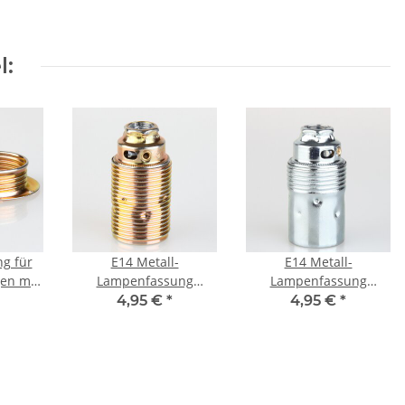
l:
g für
E14 Metall-
E14 Metall-
en mit
Lampenfassung
Lampenfassung
Metall
Premium vermessingt
Premium verchromt
4,95 €
*
4,95 €
*
gt
mit Außengewinde,
ohne Außengewinde,
M10x1 IG
M10x1 IG