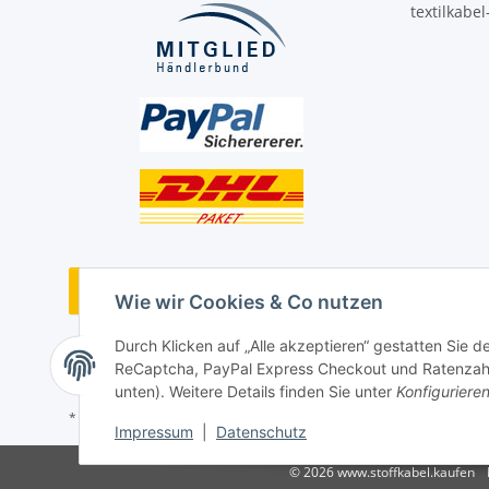
textilkabe
Vertrag widerrufen
Wie wir Cookies & Co nutzen
Durch Klicken auf „Alle akzeptieren“ gestatten Sie 
ReCaptcha, PayPal Express Checkout und Ratenzahlun
unten). Weitere Details finden Sie unter
Konfiguriere
* Alle Preise inkl. gesetzlicher USt., ** siehe Lieferbedingungen, zzgl
Impressum
|
Datenschutz
© 2026 www.stoffkabel.kaufen