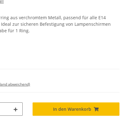
ll
rring aus verchromtem Metall, passend für alle E14
Ideal zur sicheren Befestigung von Lampenschirmen
be für 1 Ring.
sland abweichend)
In den Warenkorb