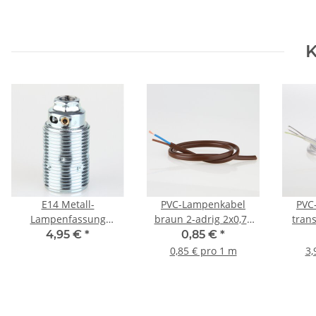
K
E14 Metall-
PVC-Lampenkabel
PVC
Lampenfassung
braun 2-adrig 2x0,75
tran
Premium verchromt mit
mm² H03VVH2-F –
3x0,7
4,95 €
*
0,85 €
*
Außengewinde, M10x1
Flachkabel - Meterware
0,85 € pro 1 m
3,
IG
Durch