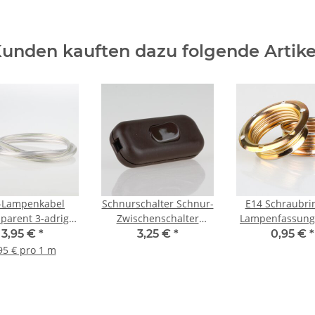
unden kauften dazu folgende Artike
-Lampenkabel
Schnurschalter Schnur-
E14 Schraubrin
sparent 3-adrig
Zwischenschalter
Lampenfassung
5 mm² H03VV-F –
braun 60x26mm
Außengewinde, 
3,95 €
*
3,25 €
*
0,95 €
*
Rundkabel
250V/2A für Rund und
vermessin
95 € pro 1 m
messer 5,7mm -
Flachkabel
Meterware