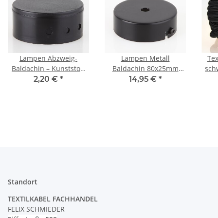
Lampen Abzweig-
Lampen Metall
Tex
Baldachin – Kunststoff
Baldachin 80x25mm
sch
schwarz, Ø 70 mm, Höhe
schwarz für 1
Z
2,20 €
*
14,95 €
*
31,5 mm, mit Bajonett-
Lampenpendel ohne
Verschluss
Zugentlaster
Standort
TEXTILKABEL FACHHANDEL
FELIX SCHMIEDER