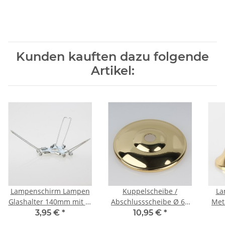
Kunden kauften dazu folgende
Artikel:
Lampenschirm Lampen
Kuppelscheibe /
La
Glashalter 140mm mit 3-
Abschlussscheibe Ø 65
Meta
fach Feder für alle E14
mm – Metall
Tul
3,95 €
*
10,95 €
*
und E27 Fassungen
vermessingt, poliert
H