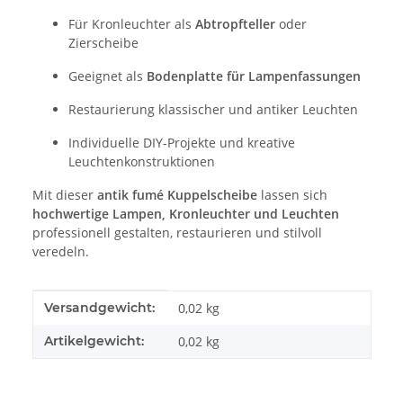
Für Kronleuchter als
Abtropfteller
oder
Zierscheibe
Geeignet als
Bodenplatte für Lampenfassungen
Restaurierung klassischer und antiker Leuchten
Individuelle DIY-Projekte und kreative
Leuchtenkonstruktionen
Mit dieser
antik fumé Kuppelscheibe
lassen sich
hochwertige Lampen, Kronleuchter und Leuchten
professionell gestalten, restaurieren und stilvoll
veredeln.
Produkteigenschaft
Wert
Versandgewicht:
0,02 kg
Artikelgewicht:
0,02
kg