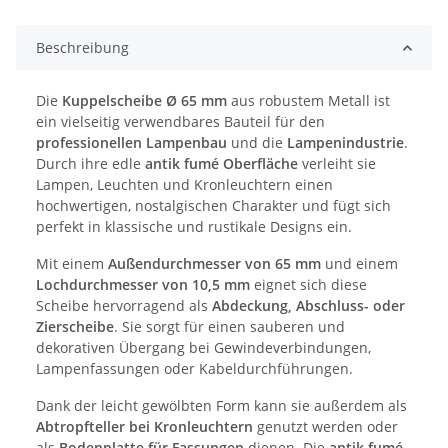
Beschreibung
Die
Kuppelscheibe Ø 65 mm
aus robustem Metall ist
ein vielseitig verwendbares Bauteil für den
professionellen Lampenbau
und die
Lampenindustrie
.
Durch ihre edle
antik fumé Oberfläche
verleiht sie
Lampen, Leuchten und Kronleuchtern einen
hochwertigen, nostalgischen Charakter und fügt sich
perfekt in klassische und rustikale Designs ein.
Mit einem
Außendurchmesser von 65 mm
und einem
Lochdurchmesser von 10,5 mm
eignet sich diese
Scheibe hervorragend als
Abdeckung, Abschluss- oder
Zierscheibe
. Sie sorgt für einen sauberen und
dekorativen Übergang bei Gewindeverbindungen,
Lampenfassungen oder Kabeldurchführungen.
Dank der leicht gewölbten Form kann sie außerdem als
Abtropfteller bei Kronleuchtern
genutzt werden oder
als
Bodenplatte für Fassungen
dienen. Die
antik fumé