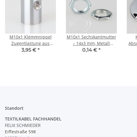
M10x1 Klemmnippel
M10x1 Sechskantmutter
Zugentlastung aus
– 14x3 mm, Metall
Abs
Metall Verchromt mit
verzinkt
mm 
3,95 €
*
0,14 €
*
Innengewinde
Standort
TEXTILKABEL FACHHANDEL
FELIX SCHMIEDER
Eiffestraße 598