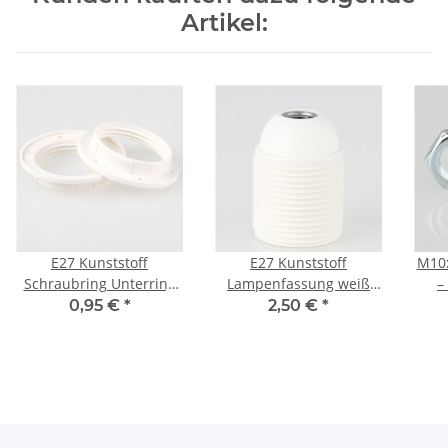
Artikel:
E27 Kunststoff
E27 Kunststoff
M10x
Schraubring Unterring
Lampenfassung weiß
–
weiß für
mit Außengewinde und
0,95 €
*
2,50 €
*
Lampenfassungen mit
M10x1 Innengewinde
Außengewinde 57x12