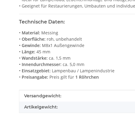
• Geeignet für Restaurierungen, Umbauten und individue
Technische Daten:
•
Material:
Messing
•
Oberfläche:
roh, unbehandelt
•
Gewinde:
M8x1 Außengewinde
•
Länge:
45 mm
•
Wandstärke:
ca. 1,5 mm
•
Innendurchmesser:
ca. 5,0 mm
•
Einsatzgebiet:
Lampenbau / Lampenindustrie
•
Preisangabe:
Preis gilt für
1 Röhrchen
Produkteigenschaft
Wert
Versandgewicht:
Artikelgewicht: