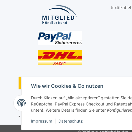
textilkabe
Vertrag widerrufen
Wie wir Cookies & Co nutzen
Durch Klicken auf „Alle akzeptieren“ gestatten Sie 
ReCaptcha, PayPal Express Checkout und Ratenzahlun
unten). Weitere Details finden Sie unter
Konfiguriere
* Alle Preise inkl. gesetzlicher USt., ** siehe Lieferbedingungen, zzgl
Impressum
|
Datenschutz
© 2026 www.stoffkabel.kaufen