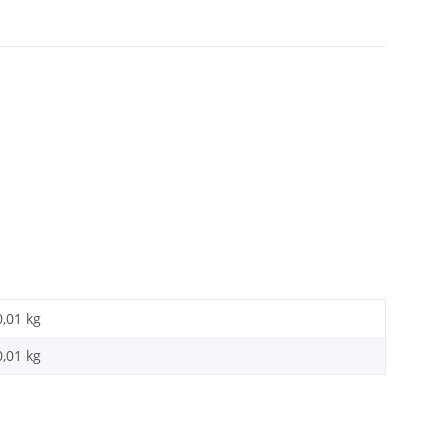
0,01 kg
0,01
kg