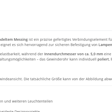
ndeltem Messing
ist ein präzise gefertigtes Verbindungselement f
eignet es sich hervorragend zur sicheren Befestigung von
Lampen
 Belastbarkeit, während der
Innendurchmesser von ca. 5,0 mm
eine 
staltungsmöglichkeiten – das Gewinderohr kann individuell
poliert
,
Gewindeansicht. Die tatsächliche Größe kann von der Abbildung abw
en und weiteren Leuchtenteilen
eiderte Designprojekte