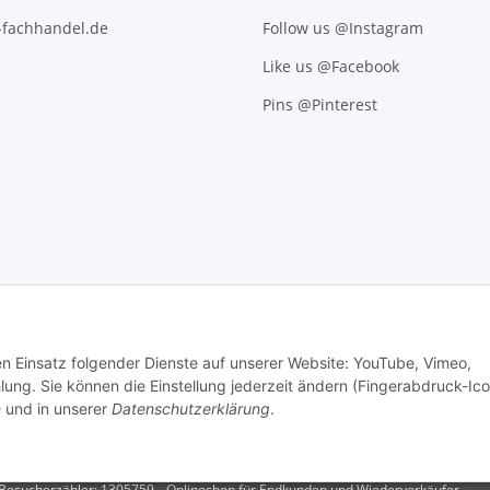
l-fachhandel.de
Follow us @Instagram
Like us @Facebook
Pins @Pinterest
den Einsatz folgender Dienste auf unserer Website: YouTube, Vimeo,
g. Sie können die Einstellung jederzeit ändern (Fingerabdruck-Ico
n
und in unserer
Datenschutzerklärung
.
.
Versand
Besucherzähler: 1305759
Onlineshop für Endkunden und Wiederverkäufer