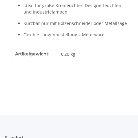
Ideal für große Kronleuchter, Designerleuchten
und Industrielampen
Kürzbar nur mit Bolzenschneider oder Metallsäge
Flexible Längenbestellung – Meterware
Produkteigenschaft
Wert
Artikelgewicht:
0,20
kg
Standort