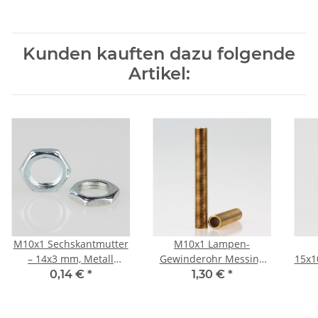
Kunden kauften dazu folgende
Artikel:
M10x1 Sechskantmutter
M10x1 Lampen-
– 14x3 mm, Metall
Gewinderohr Messing
15x1
verzinkt
roh – 70 mm Länge,
v
0,14 €
*
1,30 €
*
Außengewinde, für
Lampen- und