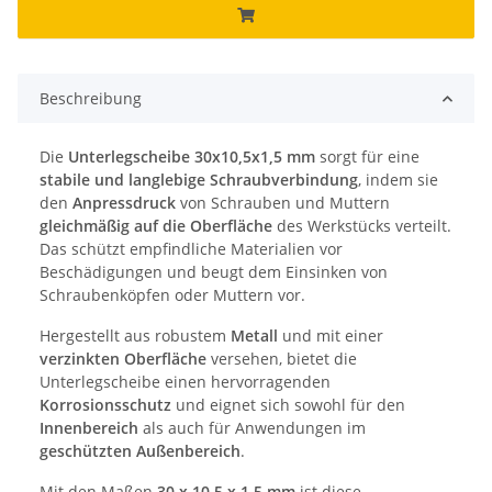
Beschreibung
Die
Unterlegscheibe 30x10,5x1,5 mm
sorgt für eine
stabile und langlebige Schraubverbindung
, indem sie
den
Anpressdruck
von Schrauben und Muttern
gleichmäßig auf die Oberfläche
des Werkstücks verteilt.
Das schützt empfindliche Materialien vor
Beschädigungen und beugt dem Einsinken von
Schraubenköpfen oder Muttern vor.
Hergestellt aus robustem
Metall
und mit einer
verzinkten Oberfläche
versehen, bietet die
Unterlegscheibe einen hervorragenden
Korrosionsschutz
und eignet sich sowohl für den
Innenbereich
als auch für Anwendungen im
geschützten Außenbereich
.
Mit den Maßen
30 x 10,5 x 1,5 mm
ist diese