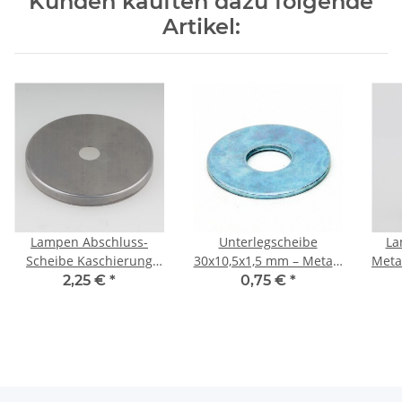
Kunden kauften dazu folgende
Artikel:
Lampen Abschluss-
Unterlegscheibe
La
Scheibe Kaschierung
30x10,5x1,5 mm – Metall,
Meta
Zierkappe 61x6mm
verzinkt (für M10
mm
2,25 €
*
0,75 €
*
Metall roh 10,2mm
Gewinderohr)
Le
Mittelloch
fü