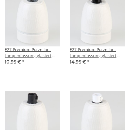
E27 Premium Porzellan-
E27 Premium Porzellan-
Lampenfassung glasiert,
Lampenfassung glasiert,
dreiteilig, mit
inkl. Metall-Zugentlaster
10,95 €
*
14,95 €
*
Erdungsanschluss M10x1 IG
schwarz lackiert 250V/4A
M10x1 IG