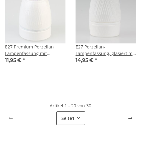
E27 Premium Porzellan
E27 Porzellan-
Lampenfassung mit
Lampenfassung, glasiert mit
Kunststoff-Zugentlaster mit
M13x1 Innengewinde –
11,95 €
*
14,95 €
*
Quetschverbindung Gold
dreiteilig, mit
250V/4A M10x1 IG
Erdungsanschluss
Artikel 1 - 20 von 30
Seite
1