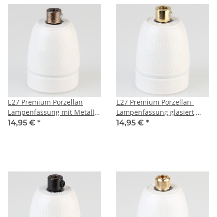
E27 Premium Porzellan
E27 Premium Porzellan-
Lampenfassung mit Metall-
Lampenfassung glasiert,
Zugentlaster antik fumé
inkl. Metall-Zugentlaster
14,95 €
*
14,95 €
*
250V/4A M10x1 IG
vermessingt 250V/4A M10x1
IG