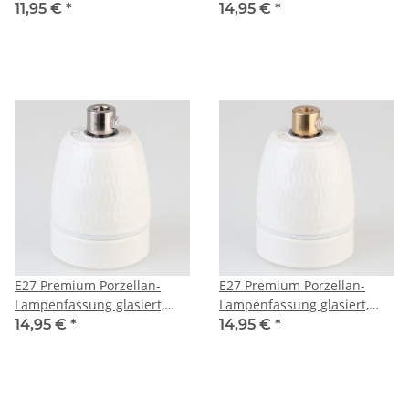
inkl. Kunststoff-Zugentlaster
inkl. Metall-Zugentlaster
11,95 €
*
14,95 €
*
weiß 250V/4A M10x1 IG
verchromt 250V/4A M10x1
IG
E27 Premium Porzellan-
E27 Premium Porzellan-
Lampenfassung glasiert,
Lampenfassung glasiert,
inkl. Metall-Zugentlaster
inkl. Metall-Zugentlaster
14,95 €
*
14,95 €
*
Nickel matt edelstahloptik
Messing roh 250V/4A M10x1
250V/4A M10x1 IG
IG