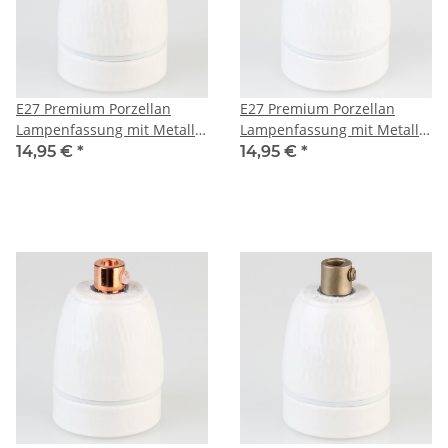
E27 Premium Porzellan
E27 Premium Porzellan
Lampenfassung mit Metall-
Lampenfassung mit Metall-
Zugentlaster Tiffany
Zugentlaster 3-Teilig
14,95 €
*
14,95 €
*
250V/4A M10x1 IG
Messing 250V/4A M10x1 IG