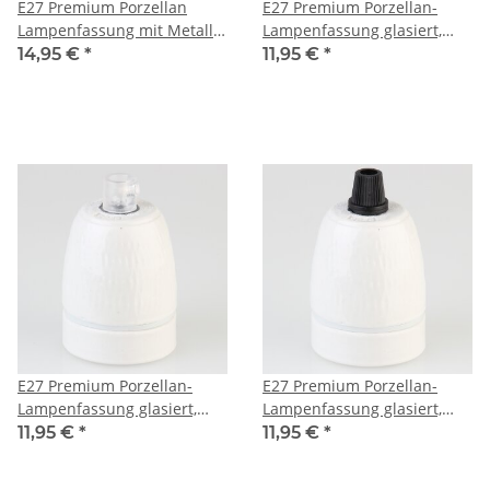
E27 Premium Porzellan
E27 Premium Porzellan-
Lampenfassung mit Metall-
Lampenfassung glasiert,
Zugentlaster verkupfert
inkl. Kunststoff-Zugentlaster
14,95 €
*
11,95 €
*
250V/4A M10x1IG
gold 250V/4A M10x1 IG
E27 Premium Porzellan-
E27 Premium Porzellan-
Lampenfassung glasiert,
Lampenfassung glasiert,
inkl. Kunststoff-Zugentlaster
inkl. Kunststoff-Zugentlaster
11,95 €
*
11,95 €
*
transparent 250V/4A M10x1
schwarz mit
IG
Quetschverbindung 250V/4A