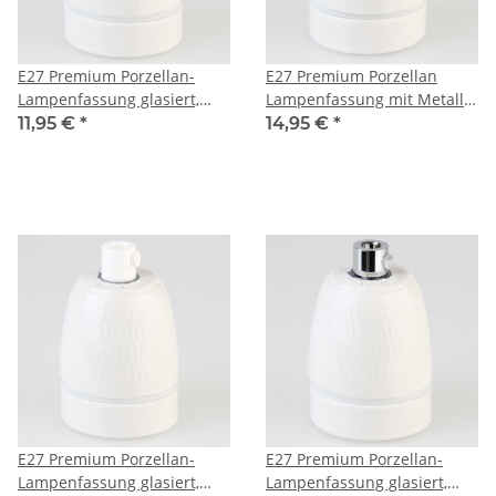
E27 Premium Porzellan-
E27 Premium Porzellan
Lampenfassung glasiert,
Lampenfassung mit Metall-
inkl. Kunststoff-Zugentlaster
Zugentlaster weiß lackiert
11,95 €
*
14,95 €
*
schwarz 250V/4A M10x1 IG
250V/4A M10x1 IG
E27 Premium Porzellan-
E27 Premium Porzellan-
Lampenfassung glasiert,
Lampenfassung glasiert,