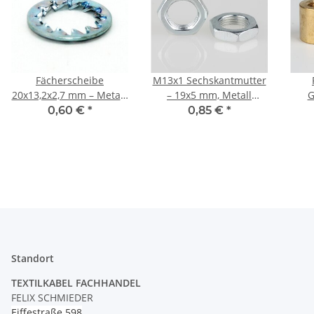
Fächerscheibe
M13x1 Sechskantmutter
20x13,2x2,7 mm – Metall,
– 19x5 mm, Metall
G
verzinkt (für M13
verzinkt
Me
0,60 €
*
0,85 €
*
Gewinderohr)
I
M1
Standort
TEXTILKABEL FACHHANDEL
FELIX SCHMIEDER
Eiffestraße 598