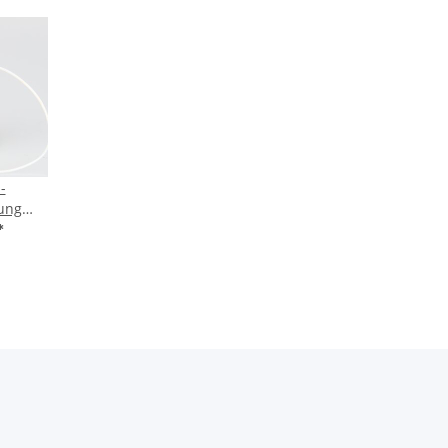
-
ung
 mit
*
 und
0x1 IG