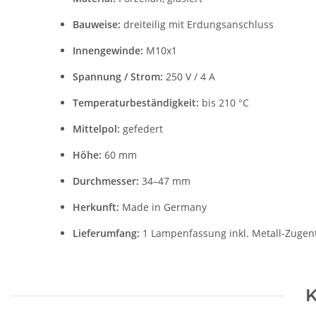
Bauweise:
dreiteilig mit Erdungsanschluss
Innengewinde:
M10x1
Spannung / Strom:
250 V / 4 A
Temperaturbeständigkeit:
bis 210 °C
Mittelpol:
gefedert
Höhe:
60 mm
Durchmesser:
34–47 mm
Herkunft:
Made in Germany
Lieferumfang:
1 Lampenfassung inkl. Metall-Zugent
K