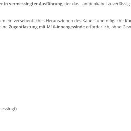
er in vermessingter Ausführung
, der das Lampenkabel zuverlässig f
, um ein versehentliches Herausziehen des Kabels und mögliche
Ku
 eine
Zugentlastung mit M10-Innengewinde
erforderlich, ohne Gew
messingt)