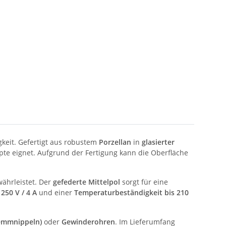
keit. Gefertigt aus robustem
Porzellan
in
glasierter
pte eignet. Aufgrund der Fertigung kann die Oberfläche
währleistet. Der
gefederte Mittelpol
sorgt für eine
n
250 V / 4 A
und einer
Temperaturbeständigkeit bis 210
emmnippeln)
oder
Gewinderohren
. Im Lieferumfang