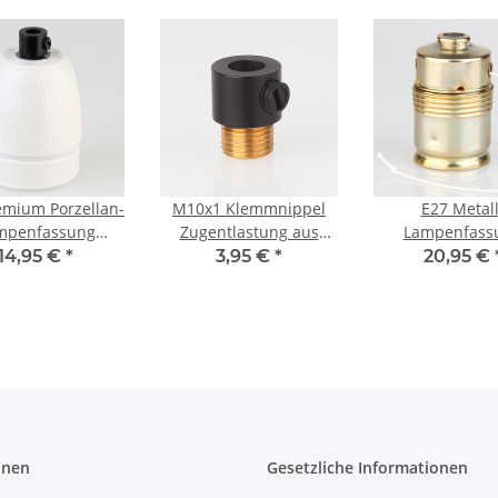
emium Porzellan-
M10x1 Klemmnippel
E27 Metall
mpenfassung
Zugentlastung aus
Lampenfass
rt, inkl. Metall-
Metall Schwarz mit
vermessingt
14,95 €
*
3,95 €
*
20,95 €
tlaster schwarz
Außengewinde
Zugschalter
rt 250V/4A M10x1
Erdungspol M1
IG
onen
Gesetzliche Informationen