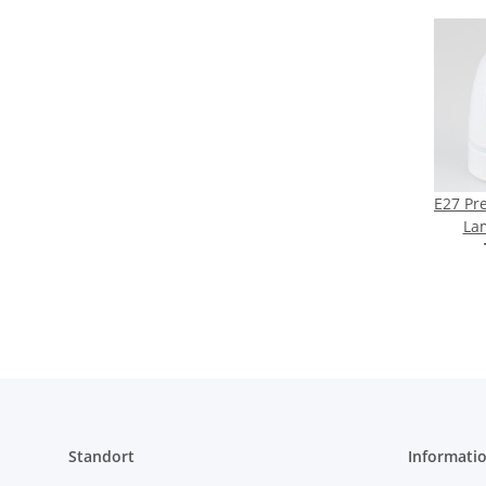
E27 Pr
La
glasie
Zugen
lackie
Standort
Informati