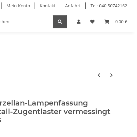
Mein Konto
Kontakt
Anfahrt
Tel: 040 50742162
le
Textilkabel
0,00 €
rzellan-Lampenfassung
etall-Zugentlaster vermessingt
G