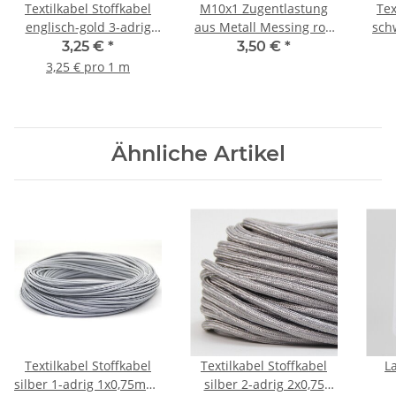
Textilkabel Stoffkabel
M10x1 Zugentlastung
Tex
englisch-gold 3-adrig
aus Metall Messing roh
sch
3x0,75 gedreht verseilt
unbehandelt 3-teilig mit
gedr
3,25 €
*
3,50 €
*
einzeln umflochten
Außengewinde und
3,25 € pro 1 m
Klemmeinsatz
Ähnliche Artikel
Textilkabel Stoffkabel
Textilkabel Stoffkabel
L
silber 1-adrig 1x0,75mm²
silber 2-adrig 2x0,75