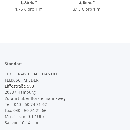
Einzeladerleitung
Zug-Pendelleitung
Kuns
1,75 €
*
3,15 €
*
S03RT-F
Ø 6
1,75 € pro 1 m
3,15 € pro 1 m
Standort
TEXTILKABEL FACHHANDEL
FELIX SCHMIEDER
Eiffestraße 598
20537 Hamburg
Zufahrt über Borstelmannsweg
Tel.: 040 - 50 74 21-62
Fax: 040 - 50 74 21-66
Mo.-Fr. von 9-17 Uhr
Sa. von 10-14 Uhr