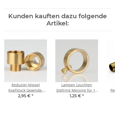
Kunden kauften dazu folgende
Artikel:
Reduzier-Nippel
Lampen Leuchten
Kopfstück Gewinde-
Stellring Messing für 13
Pe
Adapter Messing roh
mm Pendelrohr mit M3
p
2,95 €
*
1,25 €
*
M10x1 Außengewinde
Feststellschraube
auf M13x1
Innengewinde