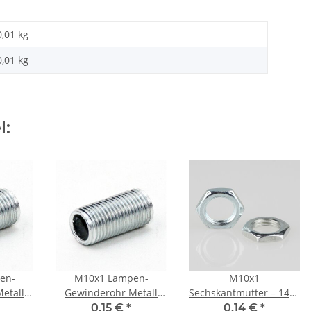
0,01 kg
0,01
kg
l:
en-
M10x1 Lampen-
M10x1
etall
Gewinderohr Metall
Sechskantmutter – 14x3
0 mm
verzinkt – 15 mm
mm, Metall verzinkt
0,15 €
*
0,14 €
*