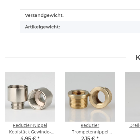
Produkteigenschaft
Wert
Versandgewicht:
Artikelgewicht:
K
Reduzier-Nippel
Reduzier
Drei
Kopfstück Gewinde-
Trompetennippel
Adapter vernickelt
Gewinde-Adapter
Kabe
4,95 €
*
2,15 €
*