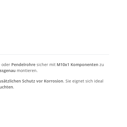
e
oder
Pendelrohre
sicher mit
M10x1 Komponenten
zu
assgenau
montieren.
usätzlichen Schutz vor Korrosion
. Sie eignet sich ideal
euchten
.