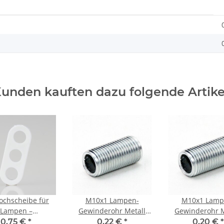
unden kauften dazu folgende Artike
lochscheibe für
M10x1 Lampen-
M10x1 Lamp
Lampen –
Gewinderohr Metall
Gewinderohr M
laufhänger aus
verzinkt – 25 mm
verzinkt – 2
0,75 €
*
0,22 €
*
0,20 €
*