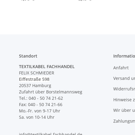
M10x1 Außengewinde
15x10mm Messing
Kuns
auf M13x1
M13x1 AG auf M10x1 IG
Rundl
Innengewinde
ohne V-Schutz
Standort
Informati
TEXTILKABEL FACHHANDEL
Anfahrt
FELIX SCHMIEDER
Versand u
Eiffestraße 598
20537 Hamburg
Widerrufs
Zufahrt über Borstelmannsweg
Tel.: 040 - 50 74 21-62
Hinweise 
Fax: 040 - 50 74 21-66
Wir über 
Mo.-Fr. von 9-17 Uhr
Sa. von 10-14 Uhr
Zahlungsm
info@textilkabel-fachhandel.de