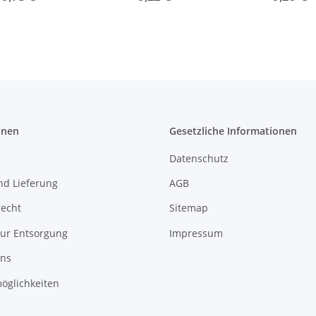
tstoff, weiß, 3
Länge, Außengewinde,
Länge, Außenge
öcher Ø 6,8 mm
für Lampen- und
für Lampen-
Leuchtenbau
Leuchtenb
onen
Gesetzliche Informationen
Datenschutz
nd Lieferung
AGB
recht
Sitemap
zur Entsorgung
Impressum
uns
öglichkeiten