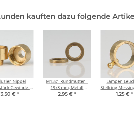
unden kauften dazu folgende Artike
uzier-Nippel
M13x1 Rundmutter –
Lampen Leuc
stück Gewinde-
19x3 mm, Metall
Stellring Messin
er Messing roh
Messing roh
mm Pendelrohr 
3,50 €
*
2,95 €
*
1,25 €
*
 Außengewinde
Feststellschr
auf M16x1
nengewinde