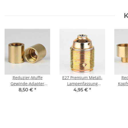
K
Reduzier-Muffe
E27 Premium Metall-
Red
Gewinde-Adapter
Lampenfassung
Kopf
Messing poliert M13x1
vermessingt mit
Adapt
8,50 €
*
4,95 €
*
Innengewinde auf
Außengewinde und
M10x1
M10x1 Innengewinde
Keramikkern M10x1 IG
250V/4A
In