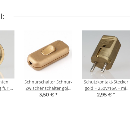
l:
hten
Schnurschalter Schnur-
Schutzkontakt-Stecker
g für 13
Zwischenschalter gold
gold – 250V/16A – mit
mit M3
60x26mm 250V/2A für
Schraubkontakten und
3,50 €
*
2,95 €
*
aube
Flach und Rundkabel
Zugentlastung, Kaiser