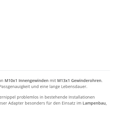
von
M10x1 Innengewinden
mit
M13x1 Gewinderohren
.
e Passgenauigkeit und eine lange Lebensdauer.
iernippel problemlos in bestehende Installationen
ieser Adapter besonders für den Einsatz im
Lampenbau,