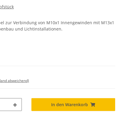
pfstück
pel zur Verbindung von M10x1 Innengewinden mit M13x1
enbau und Lichtinstallationen.
sland abweichend)
In den Warenkorb