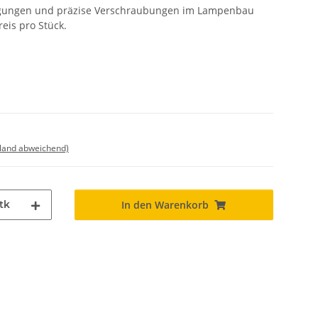
stigungen und präzise Verschraubungen im Lampenbau
eis pro Stück.
sland abweichend)
tk
In den Warenkorb