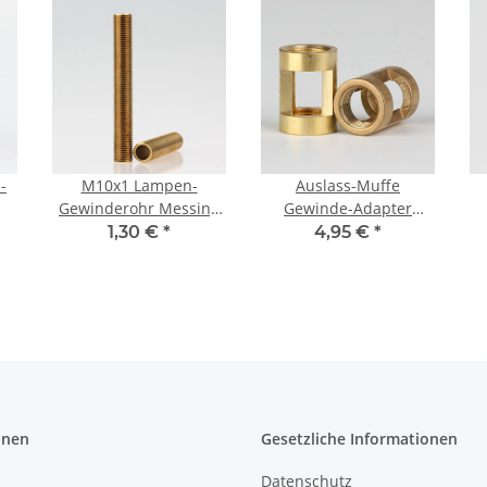
-
M10x1 Lampen-
Auslass-Muffe
Gewinderohr Messing
Gewinde-Adapter
roh – 70 mm Länge,
Messing roh M10x1
1,30 €
*
4,95 €
*
d
Außengewinde, für
Innengewinde auf
IG
Lampen- und
M10x1 Innengewinde
Leuchtenbau
14x20mm
onen
Gesetzliche Informationen
Datenschutz