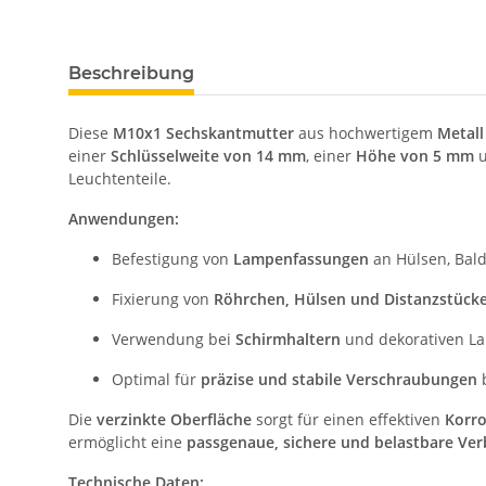
Beschreibung
Diese
M10x1 Sechskantmutter
aus hochwertigem
Metall
einer
Schlüsselweite von 14 mm
, einer
Höhe von 5 mm
u
Leuchtenteile.
Anwendungen:
Befestigung von
Lampenfassungen
an Hülsen, Bal
Fixierung von
Röhrchen, Hülsen und Distanzstück
Verwendung bei
Schirmhaltern
und dekorativen L
Optimal für
präzise und stabile Verschraubungen
b
Die
verzinkte Oberfläche
sorgt für einen effektiven
Korro
ermöglicht eine
passgenaue, sichere und belastbare Ve
Technische Daten: