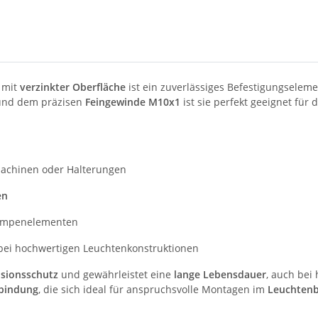
mit
verzinkter Oberfläche
ist ein zuverlässiges Befestigungselem
nd dem präzisen
Feingewinde M10x1
ist sie perfekt geeignet für 
dachinen oder Halterungen
en
ampenelementen
ei hochwertigen Leuchtenkonstruktionen
sionsschutz
und gewährleistet eine
lange Lebensdauer
, auch bei
rbindung
, die sich ideal für anspruchsvolle Montagen im
Leuchten