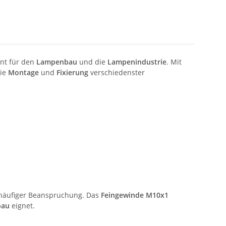
ent für den
Lampenbau
und die
Lampenindustrie
. Mit
die
Montage
und
Fixierung
verschiedenster
 häufiger Beanspruchung. Das
Feingewinde M10x1
bau
eignet.