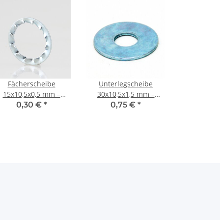
Fächerscheibe
Unterlegscheibe
15x10,5x0,5 mm –
30x10,5x1,5 mm –
Metall, verzinkt (für
Metall, verzinkt (für
0,30 €
*
0,75 €
*
M10 Gewinderohr)
M10 Gewinderohr)