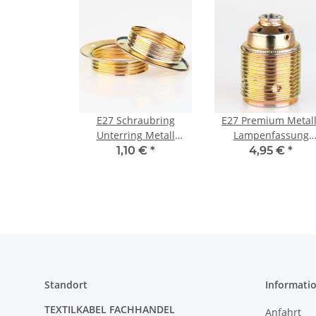
E27 Schraubring
E27 Premium Metall
Unterring Metall
Lampenfassung
vermessingt 39/56x13
vermessingt mit
1,10 €
*
4,95 €
*
mm für
Außengewinde un
Lampenfassungen mit
Keramikkern M10x1 
Außengewinde
250V/4A
Standort
Informati
TEXTILKABEL FACHHANDEL
Anfahrt