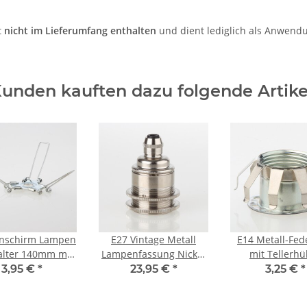
t
nicht im Lieferumfang enthalten
und dient lediglich als Anwendu
unden kauften dazu folgende Artike
nschirm Lampen
E27 Vintage Metall
E14 Metall-Fed
alter 140mm mit
Lampenfassung Nickel
mit Tellerhü
h Feder für alle
matt mit Klemmnippel
verzinkt, f
3,95 €
*
23,95 €
*
3,25 €
*
d E27 Fassungen
Zugentlaster und 2
Lampenfassung
geeignet
Schraubringe
Außengewi