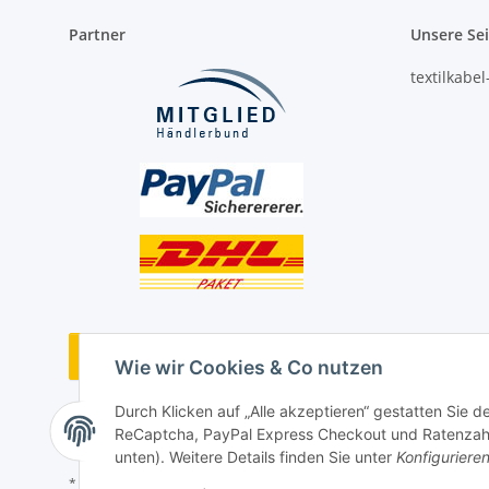
Partner
Unsere Se
textilkabe
Vertrag widerrufen
Wie wir Cookies & Co nutzen
Durch Klicken auf „Alle akzeptieren“ gestatten Sie 
ReCaptcha, PayPal Express Checkout und Ratenzahlun
unten). Weitere Details finden Sie unter
Konfiguriere
* Alle Preise inkl. gesetzlicher USt., ** siehe Lieferbedingungen, zzgl