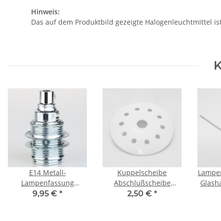
Hinweis:
Das auf dem Produktbild gezeigte Halogenleuchtmittel is
K
E14 Metall-
Kuppelscheibe
Lampe
Lampenfassung
Abschlußscheibe
Glash
Premium verchromt mit
Kaschierung Kunststoff
3-fac
9,95 €
*
2,50 €
*
Schraubringen und
weiß mit Lochmuster
E14 un
Zugentlaster, M10x1 IG
Durchmesser 62x7mm