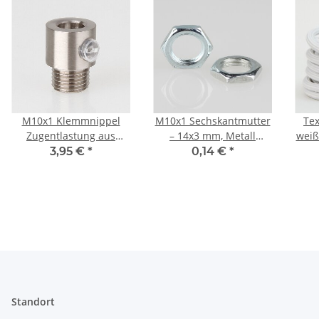
M10x1 Klemmnippel
M10x1 Sechskantmutter
Tex
Zugentlastung aus
– 14x3 mm, Metall
weiß
Metall Edelstahloptik mit
verzinkt
Pen
3,95 €
*
0,14 €
*
Außengewinde
Standort