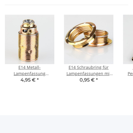
E14 Metall-
E14 Schraubring für
Lampenfassung
Lampenfassungen mit
Pe
Premium vermessingt
Außengewinde, Metall
p
4,95 €
*
0,95 €
*
mit Außengewinde,
vermessingt
M10x1 IG