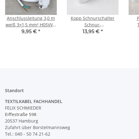
Anschlussleitung 3,0 m
Kopp Schnurschalter
P
weiß 3×1,5 mm² H05VV-F
Schnur-
mit Schutzkontakt-
Zwischenschalter weiss
Ste
9,95 €
*
13,95 €
*
Stecker
80x33mm 250V/10A
Kab
Standort
TEXTILKABEL FACHHANDEL
FELIX SCHMIEDER
Eiffestraße 598
20537 Hamburg
Zufahrt über Borstelmannsweg
Tel.: 040 - 50 74 21-62