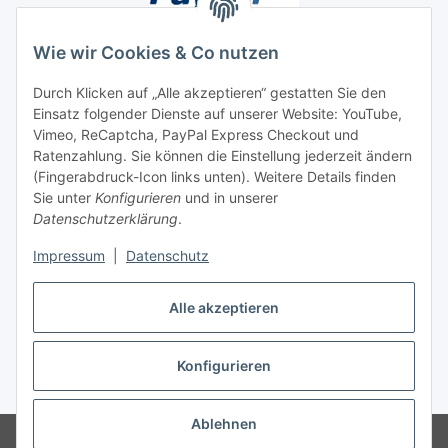
Wie wir Cookies & Co nutzen
Durch Klicken auf „Alle akzeptieren“ gestatten Sie den
Einsatz folgender Dienste auf unserer Website: YouTube,
Unsere Seiten
Vimeo, ReCaptcha, PayPal Express Checkout und
Ratenzahlung. Sie können die Einstellung jederzeit ändern
Social Media
(Fingerabdruck-Icon links unten). Weitere Details finden
Sie unter
Konfigurieren
und in unserer
Datenschutzerklärung
.
Vertrag widerrufen
Impressum
|
Datenschutz
Alle akzeptieren
Konfigurieren
* Alle Preise inkl. gesetzlicher USt., ** siehe Lieferbedingungen, zzgl.
Versand
Ablehnen
© 2026 www.stoffkabel.kaufen
Besucherzähler: 1310294
Onlineshop