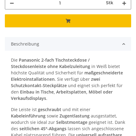
Stk
Beschreibung
Die
Panasonic 2-fach Tischsteckdose /
Steckdosenleiste ohne Kabelzuleitung
in Weiß bietet
höchste Qualität und Sicherheit für
maßgeschneiderte
Elektroinstallationen
. Sie verfügt über
zwei
Schutzkontakt-Steckplätze
und eignet sich perfekt für
den
Einbau in Tische, Arbeitsplatten, Möbel oder
Verkaufsdisplays
.
Die Leiste ist
geschraubt
und mit einer
Kabeleinführung
sowie
Zugentlastung
ausgestattet,
wodurch sie ideal zur
Selbstmontage
geeignet ist. Dank
des
seitlichen 45°-Abgangs
lassen sich angeschlossene
Kabel platzsparend führen. Die
universell aufrastbare