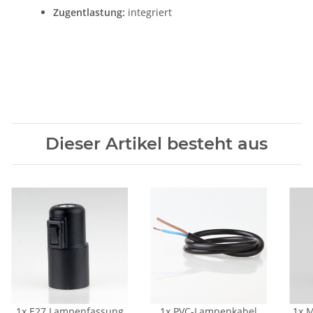
Zugentlastung:
integriert
Dieser Artikel besteht aus
1x
E27 Lampenfassung
1x
PVC-Lampenkabel
1x
M