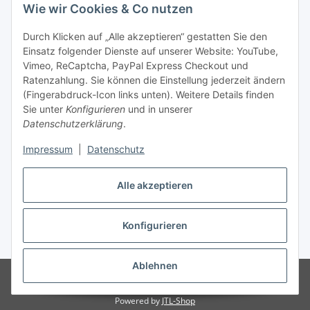
Wie wir Cookies & Co nutzen
Durch Klicken auf „Alle akzeptieren“ gestatten Sie den
Einsatz folgender Dienste auf unserer Website: YouTube,
Unsere Seiten
Vimeo, ReCaptcha, PayPal Express Checkout und
Ratenzahlung. Sie können die Einstellung jederzeit ändern
Social Media
(Fingerabdruck-Icon links unten). Weitere Details finden
Sie unter
Konfigurieren
und in unserer
Datenschutzerklärung
.
Vertrag widerrufen
Impressum
|
Datenschutz
Alle akzeptieren
Konfigurieren
* Alle Preise inkl. gesetzlicher USt., ** siehe Lieferbedingungen, zzgl.
Versand
Ablehnen
© 2026 www.stoffkabel.kaufen
Besucherzähler: 1309411
Onlineshop
für Endkunden und Wiederverkäufer
Powered by
JTL-Shop