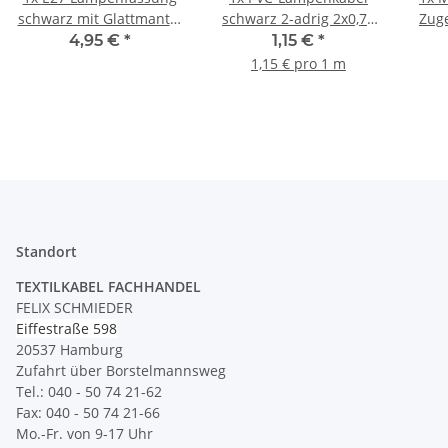
schwarz mit Glattmantel
schwarz 2-adrig 2x0,75
Zug
und Wippschalter
mm² H03VV-F –
mit
4,95 €
*
1,15 €
*
M10x1 IG
Meterware
1,15 € pro 1 m
Standort
TEXTILKABEL FACHHANDEL
FELIX SCHMIEDER
Eiffestraße 598
20537 Hamburg
Zufahrt über Borstelmannsweg
Tel.: 040 - 50 74 21-62
Fax: 040 - 50 74 21-66
Mo.-Fr. von 9-17 Uhr