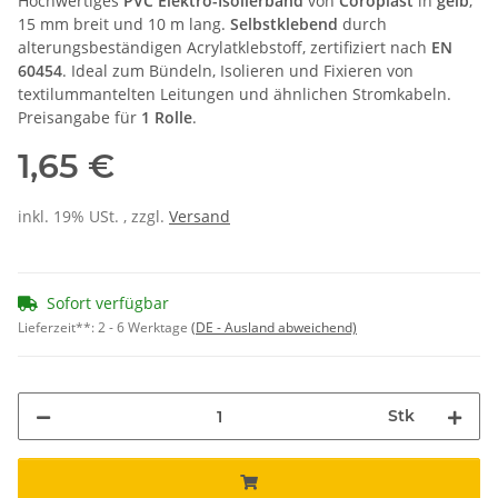
Hochwertiges
PVC Elektro-Isolierband
von
Coroplast
in
gelb
,
15 mm breit und 10 m lang.
Selbstklebend
durch
alterungsbeständigen Acrylatklebstoff, zertifiziert nach
EN
60454
. Ideal zum Bündeln, Isolieren und Fixieren von
textilummantelten Leitungen und ähnlichen Stromkabeln.
Preisangabe für
1 Rolle
.
1,65 €
inkl. 19% USt. , zzgl.
Versand
Sofort verfügbar
Lieferzeit**:
2 - 6 Werktage
(DE - Ausland abweichend)
Stk