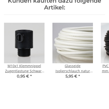
Kunden kauften dazu folgende
Artikel:
M10x1 Klemmnippel
Glasseide
PVC 
Zugentlastung Schwarz
Isolierschlauch natur
mm 
mit Außengewinde aus
silikonbeschichtet C250°
– s
0,95 €
*
5,95 €
*
Kunststoff
2,5mm - Meterware