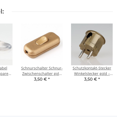
l:
abel
Schnurschalter Schnur-
Schutzkontakt-Stecker
sparent
Zwischenschalter gold
Winkelstecker gold –
75mm²
60x26mm 250V/2A für
250V/16A – mit
3,50 €
*
3,50 €
*
/FEP
Flach und Rundkabel
Schraubkontakten und
 -
Zugentlastung, Kaiser
e