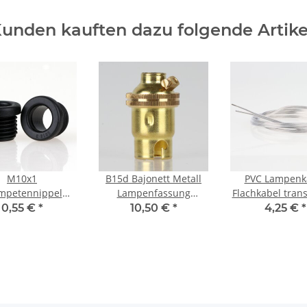
unden kauften dazu folgende Artike
M10x1
B15d Bajonett Metall
PVC Lampenk
mpetennippel
Lampenfassung
Flachkabel tran
 mm, 7 mm lang,
vermessingt M10x1
2-adrig, 2x0,
0,55 €
*
10,50 €
*
4,25 €
*
und, Kunststoff
Innengewinde
LiVz6YYw FEP
hwarz, ohne
superdünn
rdrehschutz
Meterwar