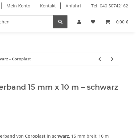
Mein Konto
Kontakt
Anfahrt
Tel: 040 50742162
le
Textilkabel
0,00 €
warz – Coroplast
ierband 15 mm x 10 m – schwarz
ierband
von
Coroplast
in
schwarz
, 15 mm breit, 10 m