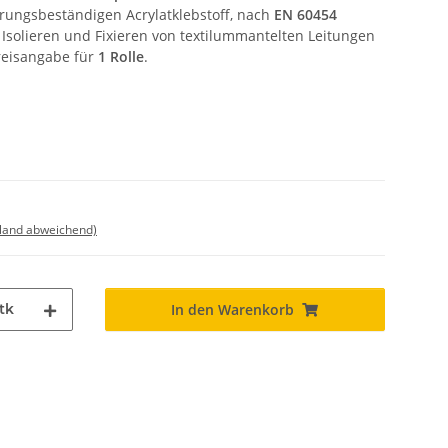
rungsbeständigen Acrylatklebstoff, nach
EN 60454
, Isolieren und Fixieren von textilummantelten Leitungen
reisangabe für
1 Rolle
.
sland abweichend)
tk
In den Warenkorb