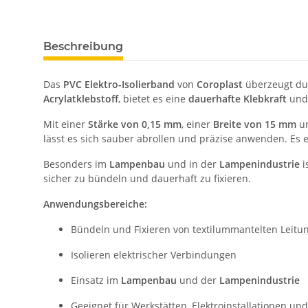
Beschreibung
Das
PVC Elektro-Isolierband
von
Coroplast
überzeugt dur
Acrylatklebstoff
, bietet es eine
dauerhafte Klebkraft
und 
Mit einer
Stärke von 0,15 mm
, einer
Breite von 15 mm
un
lässt es sich sauber abrollen und präzise anwenden. Es 
Besonders im
Lampenbau
und in der
Lampenindustrie
i
sicher zu bündeln und dauerhaft zu fixieren.
Anwendungsbereiche:
Bündeln und Fixieren von textilummantelten Leitu
Isolieren elektrischer Verbindungen
Einsatz im
Lampenbau
und der
Lampenindustrie
Geeignet für Werkstätten, Elektroinstallationen u