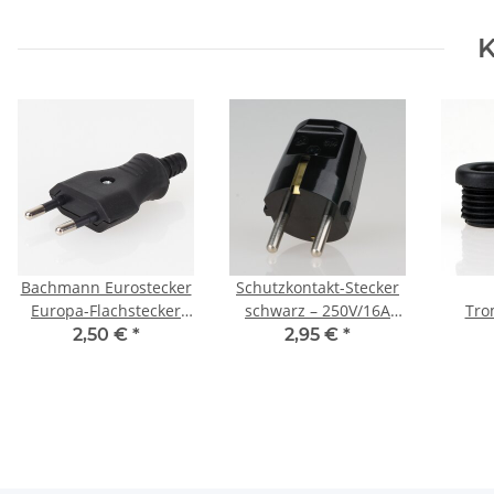
K
Bachmann Eurostecker
Schutzkontakt-Stecker
Europa-Flachstecker
schwarz – 250V/16A
Tro
schwarz 250V/2A mit
Bakelit-Optik – mit
10x9,5
2,50 €
*
2,95 €
*
Schraubkontakte
Schraubkontakten und
Rundb
Zugentlastung, Kaiser
sc
Ve