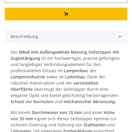
Beschreibung
Der
M8x8 mm Außengewinde Messing Seilstopper mit
Zugbetätigung
ist ein hochwertiges, präzise gefertigtes
und langlebiges Verbindungselement für den
professionellen Einsatz im
Lampenbau
, der
Lampenindustrie
sowie im
Ladenbau
. Dank der
robusten Konstruktion und der
vernickelten
Oberfläche
überzeugt der Seilstopper durch eine
elegante Optik und bietet gleichzeitig hervorragenden
Schutz vor Korrosion
und
mechanischer Abnutzung
.
Mit einem
Durchmesser von 10 mm
und einer
Höhe
von 33 mm
eignet sich dieser Seilstopper optimal zur
sicheren Fixierung und Führung von
Stahlseilen
und
Leitungen
. Die integrierte
Zugbetätigung
erleichtert