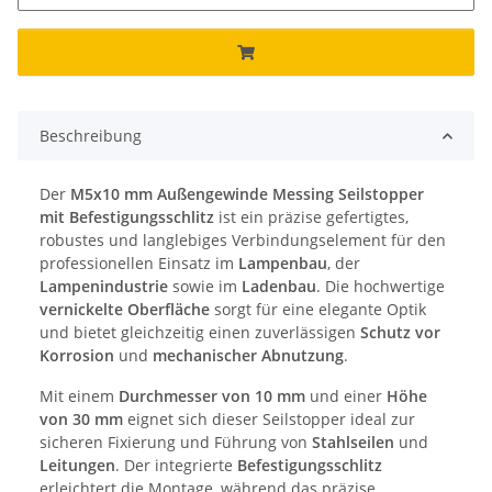
Beschreibung
Der
M5x10 mm Außengewinde Messing Seilstopper
mit Befestigungsschlitz
ist ein präzise gefertigtes,
robustes und langlebiges Verbindungselement für den
professionellen Einsatz im
Lampenbau
, der
Lampenindustrie
sowie im
Ladenbau
. Die hochwertige
vernickelte Oberfläche
sorgt für eine elegante Optik
und bietet gleichzeitig einen zuverlässigen
Schutz vor
Korrosion
und
mechanischer Abnutzung
.
Mit einem
Durchmesser von 10 mm
und einer
Höhe
von 30 mm
eignet sich dieser Seilstopper ideal zur
sicheren Fixierung und Führung von
Stahlseilen
und
Leitungen
. Der integrierte
Befestigungsschlitz
erleichtert die Montage, während das präzise