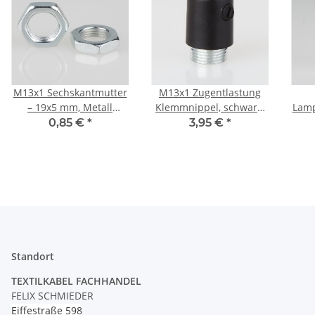
M13x1 Sechskantmutter
M13x1 Zugentlastung
– 19x5 mm, Metall
Klemmnippel, schwarz,
Lamp
verzinkt
mit Metall
0,85 €
*
3,95 €
*
Außengewinde
E
Standort
TEXTILKABEL FACHHANDEL
FELIX SCHMIEDER
Eiffestraße 598